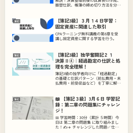
解説！決算整理前後の試算表の作成、
振替仕訳、帳簿の締め切り方法を分か
りやすくまとめました。試験対策や実
務に役立つポイントを押さえましょ
う！
【簿記3級】３月１４日学習：
簿記
固定資産に関連した取引
CPAラーニング無料講義の第6章を受
講し固定資産に関する学習を行う。
【簿記3級】独学奮闘記２１
簿記
決算Ⅱ④｜経過勘定の仕訳と処
理を完全理解！
簿記3級の独学者向けに「経過勘定」
の基礎と仕訳パターン（前払費用・未
払費用・前受収益など）を丁寧に解
説。決算整理に必要な知識を理解し
て、仕訳のミスをなくそう！
📖 【簿記３級】3月６日 学習記
簿記
録：第二章の問題集にチャレン
ジ！
📅 学習時間：30分（累計 ５時間）今
日は 第二章の問題集 に取り組みまし
た！✍️🔹 チャレンジした問題✅ 仕訳
✅ 勘定✅ 合計残高試算表✅ 貸借対照