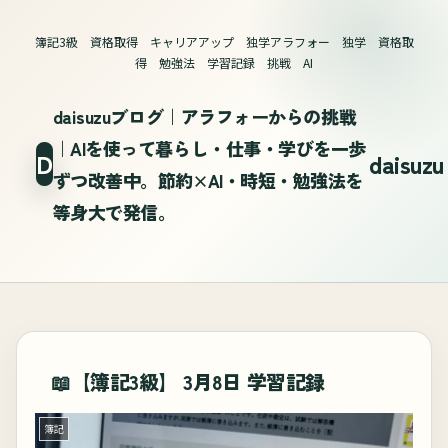
簿記3級 資格取得 キャリアアップ 独学アラフォー 独学 資格取
得 勉強法 学習記録 挑戦 AI
daisuzuブログ｜アラフォーからの挑戦
｜AIを使って暮らし・仕事・学びを一歩
ずつ改善中。節約×AI・時短・勉強法を
等身大で発信。
📖【簿記3級】 3月8日 学習記録
簿記