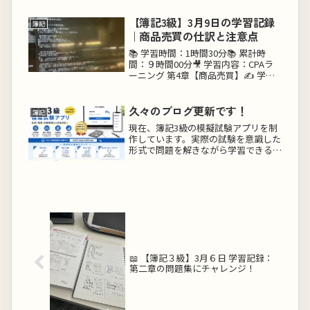
表（B/S）✅ 損益計算書（P/L）📌 ミ
ス発生！😱 → 合計残高試算表の左右
【簿記3級】3月9日の学習記録
簿記
の合計が1,...
｜商品売買の仕訳と注意点
📚 学習時間：1時間30分📚 累計時
間：９時間00分🎥 学習内容：CPAラ
ーニング 第4章【商品売買】✍ 学習
方法：動画を視聴しながら、自分なり
に要点を整理仕訳の重要性簿記におい
て最も重要なのは「仕訳」。📌 試験
久々のブログ更新です！
簿記
問題の構成✅ 第一問【仕訳問...
現在、簿記3級の模擬試験アプリを制
作しています。実際の試験を意識した
形式で問題を解きながら学習できるよ
うに開発を進めています。模擬試験は
こちらこのアプリで学べる内容仕訳問
題帳簿・補助簿決算整理精算表簿記3
級で出題される主要分野を、本試験を
意...
📖 【簿記３級】3月６日 学習記録：
第二章の問題集にチャレンジ！