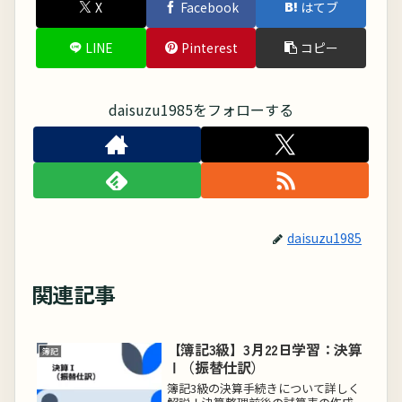
X
Facebook
はてブ
LINE
Pinterest
コピー
daisuzu1985をフォローする
daisuzu1985
関連記事
【簿記3級】3月22日学習：決算
簿記
Ⅰ（振替仕訳）
簿記3級の決算手続きについて詳しく