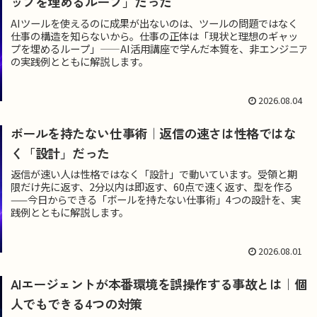
ップを埋めるループ」だった
AIツールを使えるのに成果が出ないのは、ツールの問題ではなく
仕事の構造を知らないから。仕事の正体は「現状と理想のギャッ
プを埋めるループ」——AI活用講座で学んだ本質を、非エンジニア
の実践例とともに解説します。
2026.08.04
ボールを持たない仕事術｜返信の速さは性格ではな
く「設計」だった
返信が速い人は性格ではなく「設計」で動いています。受領と期
限だけ先に返す、2分以内は即返す、60点で速く返す、型を作る
——今日からできる「ボールを持たない仕事術」4つの設計を、実
践例とともに解説します。
2026.08.01
AIエージェントが本番環境を誤操作する事故とは｜個
人でもできる4つの対策