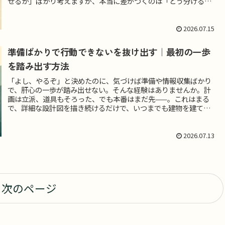
せるか」ばかり考えますが、本当に差がつくのは「どう分ける
か」で...
2026.07.15
準備ばかりで行動できないを抜け出す｜最初の一歩
を踏み出す方法
「よし、やるぞ」と決めたのに、気づけば準備や情報収集ばかり
で、肝心の一歩が踏み出せない。そんな経験はありませんか。計
画は立派、道具もそろった、でも本番はまだ先——。これはまる
で、詳細な設計図を描き続けるだけで、いつまでも建物を建てな
い"着工...
2026.07.13
次のページ