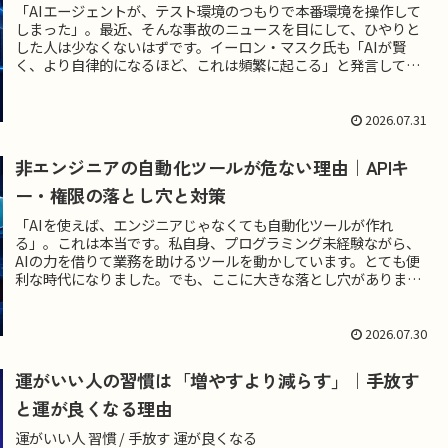
「AIエージェントが、テスト環境のつもりで本番環境を操作して
しまった」。最近、そんな事故のニュースを目にして、ひやりと
した人は少なくないはずです。イーロン・マスク氏も「AIが賢
く、より自律的になるほど、これは頻繁に起こる」と発言してい
ます。...
2026.07.31
非エンジニアの自動化ツールが危ない理由｜APIキ
ー・権限の落とし穴と対策
「AIを使えば、エンジニアじゃなくても自動化ツールが作れ
る」。これは本当です。私自身、プログラミング未経験ながら、
AIの力を借りて業務を助けるツールを動かしています。とても便
利な時代になりました。でも、ここに大きな落とし穴がありま
す。ツール...
2026.07.30
運がいい人の習慣は「増やすより減らす」｜手放す
と運が良くなる理由
運がいい人 習慣 / 手放す 運が良くなる