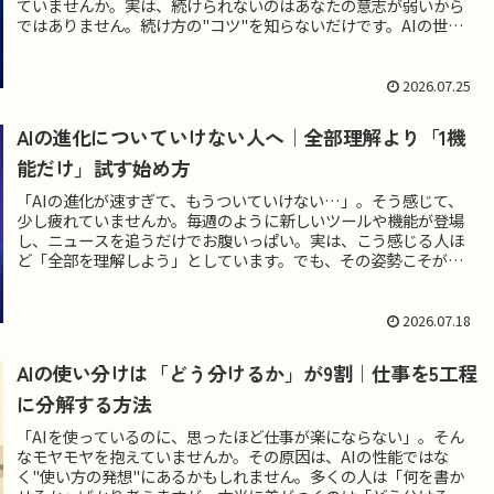
ていませんか。実は、続けられないのはあなたの意志が弱いから
ではありません。続け方の"コツ"を知らないだけです。AIの世界
でも...
2026.07.25
AIの進化についていけない人へ｜全部理解より「1機
能だけ」試す始め方
「AIの進化が速すぎて、もうついていけない…」。そう感じて、
少し疲れていませんか。毎週のように新しいツールや機能が登場
し、ニュースを追うだけでお腹いっぱい。実は、こう感じる人ほ
ど「全部を理解しよう」としています。でも、その姿勢こそが、
AIか...
2026.07.18
AIの使い分けは「どう分けるか」が9割｜仕事を5工程
に分解する方法
「AIを使っているのに、思ったほど仕事が楽にならない」。そん
なモヤモヤを抱えていませんか。その原因は、AIの性能ではな
く"使い方の発想"にあるかもしれません。多くの人は「何を書か