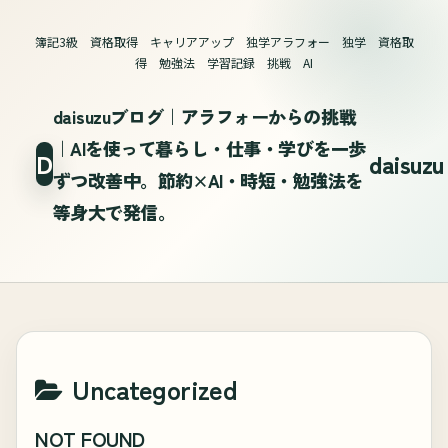
簿記3級 資格取得 キャリアアップ 独学アラフォー 独学 資格取
得 勉強法 学習記録 挑戦 AI
daisuzuブログ｜アラフォーからの挑戦
｜AIを使って暮らし・仕事・学びを一歩
ずつ改善中。節約×AI・時短・勉強法を
等身大で発信。
Uncategorized
NOT FOUND